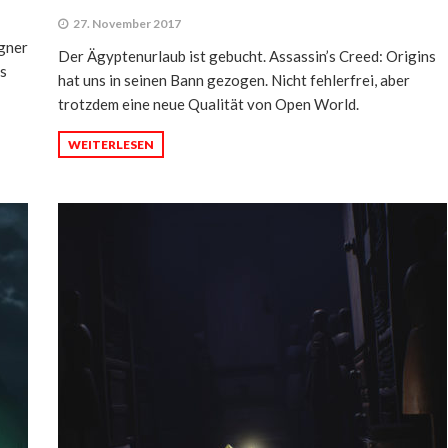
27. November 2017
igner
Der Ägyptenurlaub ist gebucht. Assassin’s Creed: Origins
rs
hat uns in seinen Bann gezogen. Nicht fehlerfrei, aber
trotzdem eine neue Qualität von Open World.
WEITERLESEN