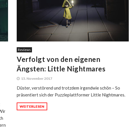
Reviews
Verfolgt von den eigenen
Ängsten: Little Nightmares
15. November 2017
Düster, verstörend und trotzdem irgendwie schön – So
präsentiert sich der Puzzleplattformer Little Nightmares.
t
WEITERLESEN
Wir
ch
ern