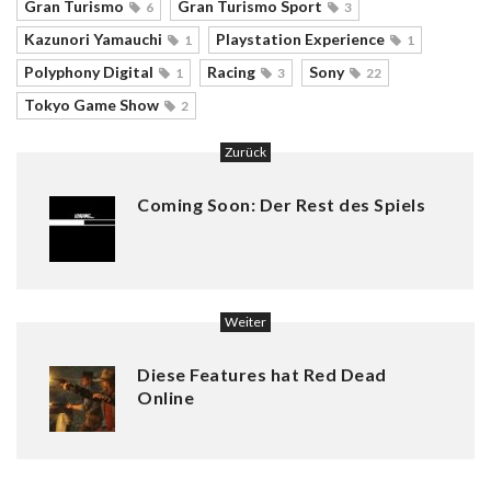
Gran Turismo
Gran Turismo Sport
6
3
Kazunori Yamauchi
Playstation Experience
1
1
Polyphony Digital
Racing
Sony
1
3
22
Tokyo Game Show
2
Zurück
Coming Soon: Der Rest des Spiels
Weiter
Diese Features hat Red Dead
Online