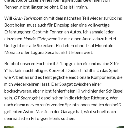
die absolute Essenz eines Rennspiels, das Gewinnen von
Rennen, nicht länger belohnt. Das ist Irrsinn.
Will
Gran Turismo
mich mit dem nächsten Teil wieder zurück ins
Boot holen, muss auch für Einzelspieler eine vollwertige
Erfahrung her. Gebt mir Tonnen an Autos. Ich sammle jeden
einzelnen
Honda Civic
, wenn ihr mir einen Anreiz dazu bietet.
Und gebt mir alle Strecken! Ein Leben ohne Trial Mountain,
Monaco oder Laguna Seca ist nicht lebenswert.
Belohnt unseren Fortschritt! “Logge dich ein und mache X für
Y” ist kein nachhaltiges Konzept. Dadurch fühlt sich das Spiel
wie Arbeit an und es fehlt jegliche emotionale Komponente, die
mich wiederkehren lässt. Der Spagat zwischen einer
bockschweren, aber nicht fehlerfreien KI wird hier der Schlüssel
sein.
GT Sport
geht dabei schon in die richtige Richtung. Wer
nach einem nervenzerfetzenden Sprintrennen endlich den heiß
geliebten Aston Martin in der Garage hat, wird schnell nach
dem nächsten Erfolgserlebnis suchen.