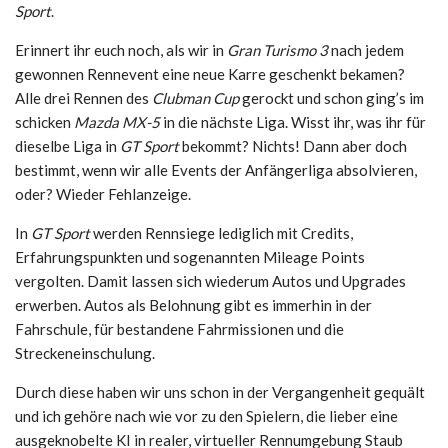
Sport
.
Erinnert ihr euch noch, als wir in
Gran Turismo 3
nach jedem
gewonnen Rennevent eine neue Karre geschenkt bekamen?
Alle drei Rennen des
Clubman Cup
gerockt und schon ging’s im
schicken
Mazda MX-5
in die nächste Liga. Wisst ihr, was ihr für
dieselbe Liga in
GT Sport
bekommt? Nichts! Dann aber doch
bestimmt, wenn wir alle Events der Anfängerliga absolvieren,
oder? Wieder Fehlanzeige.
In
GT Sport
werden Rennsiege lediglich mit Credits,
Erfahrungspunkten und sogenannten Mileage Points
vergolten. Damit lassen sich wiederum Autos und Upgrades
erwerben. Autos als Belohnung gibt es immerhin in der
Fahrschule, für bestandene Fahrmissionen und die
Streckeneinschulung.
Durch diese haben wir uns schon in der Vergangenheit gequält
und ich gehöre nach wie vor zu den Spielern, die lieber eine
ausgeknobelte KI in realer, virtueller Rennumgebung Staub