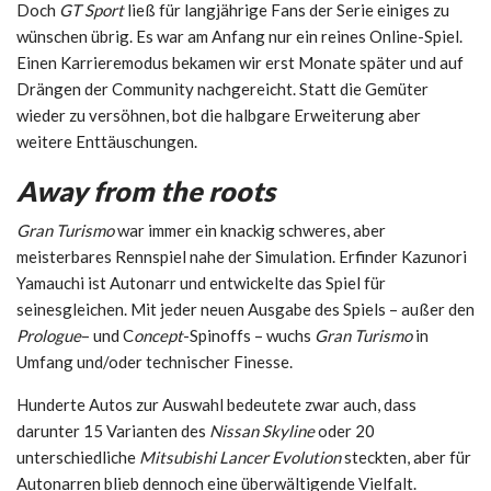
Doch
GT Sport
ließ für langjährige Fans der Serie einiges zu
wünschen übrig. Es war am Anfang nur ein reines Online-Spiel.
Einen Karrieremodus bekamen wir erst Monate später und auf
Drängen der Community nachgereicht. Statt die Gemüter
wieder zu versöhnen, bot die halbgare Erweiterung aber
weitere Enttäuschungen.
Away from the roots
Gran Turismo
war immer ein knackig schweres, aber
meisterbares Rennspiel nahe der Simulation. Erfinder Kazunori
Yamauchi ist Autonarr und entwickelte das Spiel für
seinesgleichen. Mit jeder neuen Ausgabe des Spiels – außer den
Prologue
– und C
oncept
-Spinoffs – wuchs
Gran Turismo
in
Umfang und/oder technischer Finesse.
Hunderte Autos zur Auswahl bedeutete zwar auch, dass
darunter 15 Varianten des
Nissan Skyline
oder 20
unterschiedliche
Mitsubishi Lancer Evolution
steckten, aber für
Autonarren blieb dennoch eine überwältigende Vielfalt.