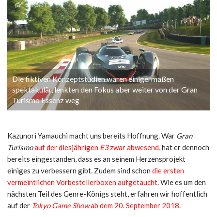
Die fiktiven Konzeptstudien waren einigermaßen
spektakulär, lenkten den Fokus aber weiter von der Gran
Turismo Essenz weg
Kazunori Yamauchi macht uns bereits Hoffnung. War
Gran
Turismo
auf der diesjährigen
E3
zwar abwesend
, hat er dennoch
bereits eingestanden, dass es an seinem Herzensprojekt
einiges zu verbessern gibt. Zudem sind schon
die ersten
vermeintlichen Vorbestellerboxen aufgetaucht
. Wie es um den
nächsten Teil des Genre-Königs steht, erfahren wir hoffentlich
auf der
Tokyo Game Show
ab dem 20. September 2018
.