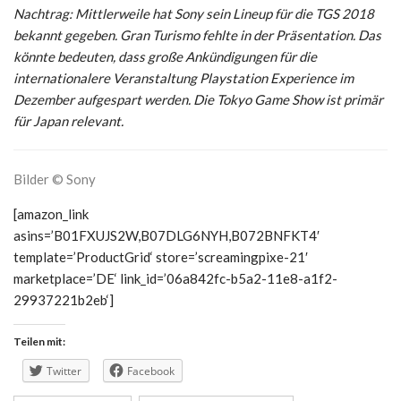
Nachtrag: Mittlerweile hat Sony sein Lineup für die TGS 2018
bekannt gegeben. Gran Turismo fehlte in der Präsentation. Das
könnte bedeuten, dass große Ankündigungen für die
internationalere Veranstaltung Playstation Experience im
Dezember aufgespart werden. Die Tokyo Game Show ist primär
für Japan relevant.
Bilder © Sony
[amazon_link
asins=’B01FXUJS2W,B07DLG6NYH,B072BNFKT4′
template=’ProductGrid‘ store=’screamingpixe-21′
marketplace=’DE‘ link_id=’06a842fc-b5a2-11e8-a1f2-
29937221b2eb‘]
Teilen mit:
Twitter
Facebook