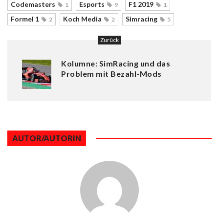
Codemasters
Esports
F1 2019
1
9
1
Formel 1
Koch Media
Simracing
2
2
5
Zurück
Kolumne: SimRacing und das
Problem mit Bezahl-Mods
AUTOR/AUTORIN