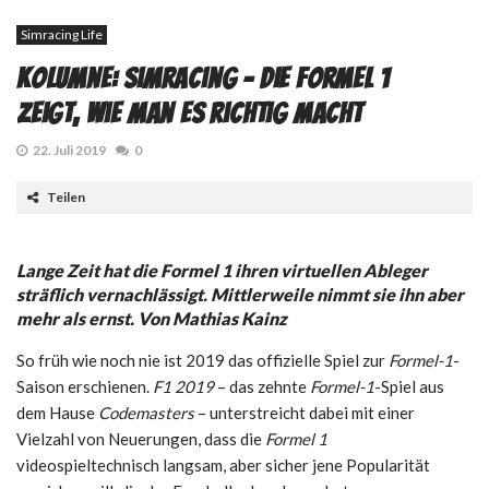
Simracing Life
Kolumne: SimRacing – Die Formel 1
zeigt, wie man es richtig macht
22. Juli 2019
0
Teilen
Lange Zeit hat die Formel 1 ihren virtuellen Ableger
sträflich vernachlässigt. Mittlerweile nimmt sie ihn aber
mehr als ernst. Von Mathias Kainz
So früh wie noch nie ist 2019 das offizielle Spiel zur
Formel-1
-
Saison erschienen.
F1 2019
– das zehnte
Formel-1
-Spiel aus
dem Hause
Codemasters
– unterstreicht dabei mit einer
Vielzahl von Neuerungen, dass die
Formel 1
videospieltechnisch langsam, aber sicher jene Popularität