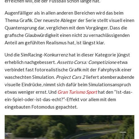
erreichen will, die der Fussball schon lange hat.
Augenfälliger als in allen anderen Bereichen wird das beim
Thema Grafik. Der neueste Ableger der Serie stellt visuell einen
Quantensprung dar, verglichen mit dem Vorgänger. Dass die
grafische Glaubwürdigkeit einen nicht zu vernachlässigenden
Anteil am gefühlten Realismus hat, ist längst klar.
Und die SimRacing-Konkurrenz hat in dieser Kategorie jüngst
erheblich nachgebessert.
Assetto Corsa: Competizione
etwa
verbindet fast fotorealistische Grafik mit der Fahrphysik einer
waschechten Simulation.
Project Cars 2
liefert atemberaubende
visuelle Eindrücke, nimmt sich dafür beim Simulationsanspruch
etwas weniger ernst. Und
Gran Turismo Sport
hat den “Ist-das-
ein-Spiel-oder-ist-das-echt?”-Effekt vor allem mit dem
eingebauten Fotomodus gepachtet.