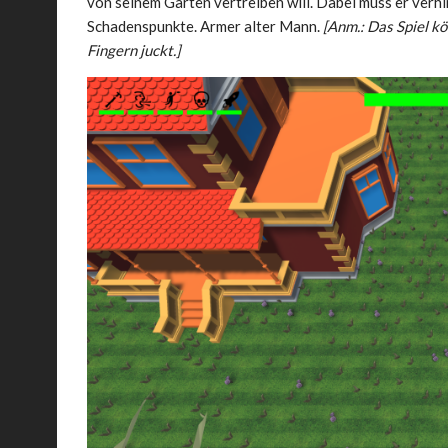
von seinem Garten vertreiben will. Dabei muss er verhi
Schadenspunkte. Armer alter Mann.
[Anm.: Das Spiel kö
Fingern juckt.]