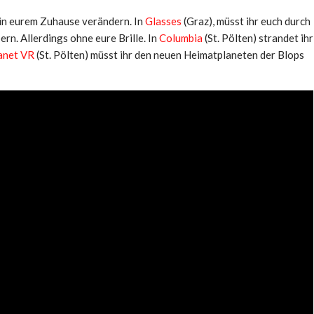
n in eurem Zuhause verändern. In
Glasses
(Graz), müsst ihr euch durch
n. Allerdings ohne eure Brille. In
Columbia
(St. Pölten) strandet ihr
lanet VR
(St. Pölten) müsst ihr den neuen Heimatplaneten der Blops