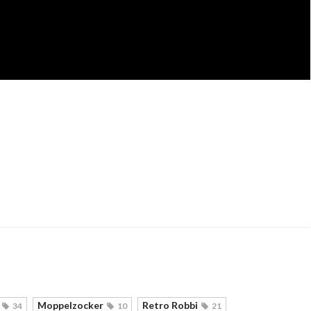
Moppelzocker
Retro Robbi
34
10
21