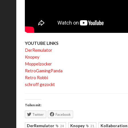
YOUTUBE LINKS
DerRemulator
Knopey
Moppelzocker
RetroGamingPanda
Retro Robbi
schroff gezockt
Teilen mit:
Twitter
Facebook
DerRemulator
Knopey
Kollaboration
24
21