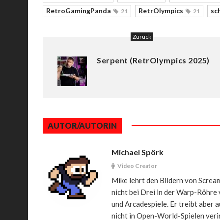
RetroGamingPanda
RetrOlympics
sc
21
21
Zurück
Serpent (RetrOlympics 2025)
AUTOR/AUTORIN
Michael Spörk
Video Creator
Mike lehrt den Bildern von Scream
nicht bei Drei in der Warp-Röhre
und Arcadespiele. Er treibt aber
nicht in Open-World-Spielen veri