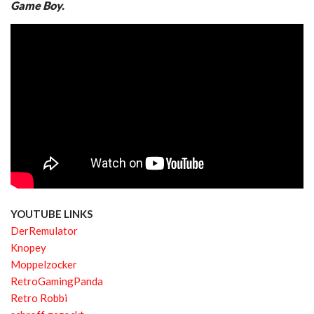
Game Boy.
YOUTUBE LINKS
DerRemulator
Knopey
Moppelzocker
RetroGamingPanda
Retro Robbi