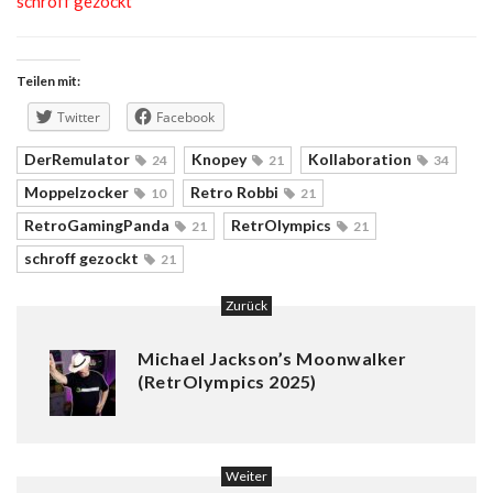
schroff gezockt
Teilen mit:
Twitter
Facebook
DerRemulator
Knopey
Kollaboration
24
21
34
Moppelzocker
Retro Robbi
10
21
RetroGamingPanda
RetrOlympics
21
21
schroff gezockt
21
Zurück
Michael Jackson’s Moonwalker
(RetrOlympics 2025)
Weiter