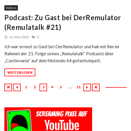
Videos
Podcast: Zu Gast bei DerRemulator
(Remulatalk #21)
12. Mai 2024
0
Ich war erneut zu Gast bei DerRemulator und hab mit ihm im
Rahmen der 21. Folge seines „Remulatalk“ Podcasts über
„Castlevania“ auf dem Nintendo 64 gefachsimpelt.
WEITERLESEN
1
2
3
4
5
…
11