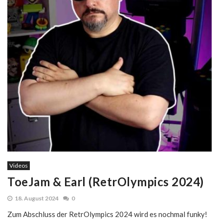
Videos
ToeJam & Earl (RetrOlympics 2024)
18. August 2024
0
Zum Abschluss der RetrOlympics 2024 wird es nochmal funky!